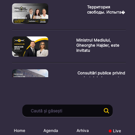
Территория
свободы. Испыта�
Ministrul Mediului,
Gheorghe Hajder, este
invitatu
Consultări publice privind
proiectul de lege pent
Consultarea Publică CP-
01, dedicată Studiilor de
Home
Agenda
Arhiva
Live