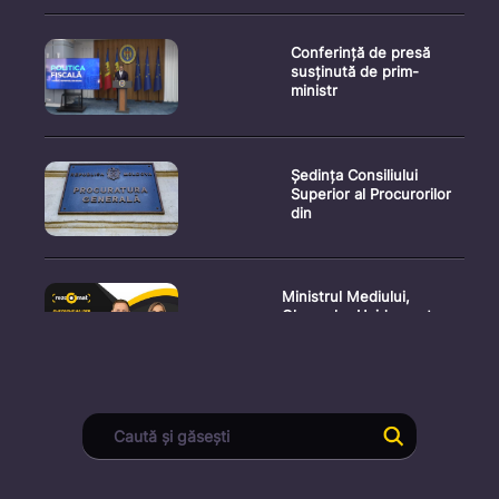
Conferință de presă
susținută de prim-
ministr
Ședința Consiliului
Superior al Procurorilor
din
Ministrul Mediului,
Gheorghe Hajder, este
invitatu
Consultări publice privind
proiectul de lege pent