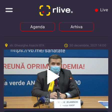
Live
Agenda
Arhiva
str. Gheorghe Asachi 67A
30 decembrie, 2021 14:00
Play