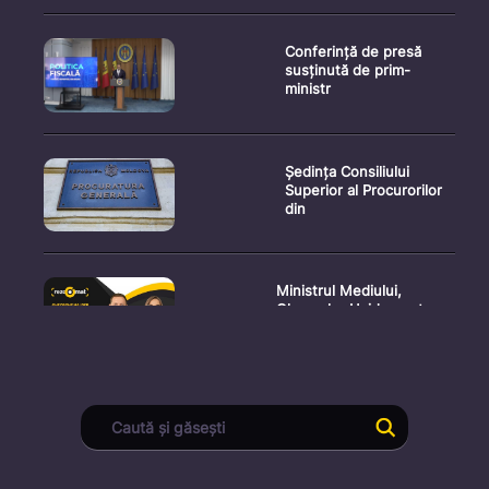
Conferință de presă
susținută de prim-
ministr
Ședința Consiliului
Superior al Procurorilor
din
Ministrul Mediului,
Gheorghe Hajder, este
invitatu
Consultări publice privind
proiectul de lege pent