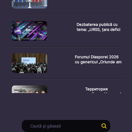
Dezbaterea publică cu
tema: „URSS, țara defici
Forumul Diasporei 2026
cu genericul „Oriunde am
Территория
свободы. Испыта�
Conferință de presă
susținută de prim-
ministr