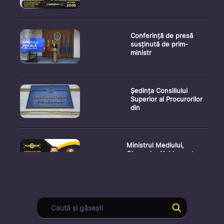
Conferință de presă
susținută de prim-
ministr
Ședința Consiliului
Superior al Procurorilor
din
Ministrul Mediului,
Gheorghe Hajder, este
invitatu
Consultări publice privind
proiectul de lege pent