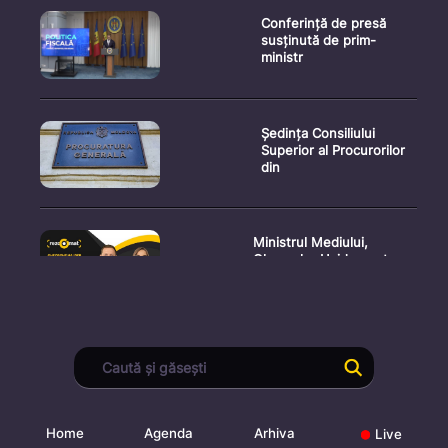
Conferință de presă
susținută de prim-
ministr
Ședința Consiliului
Superior al Procurorilor
din
Ministrul Mediului,
Gheorghe Hajder, este
invitatu
Consultări publice privind
proiectul de lege pent
Home
Agenda
Arhiva
Live