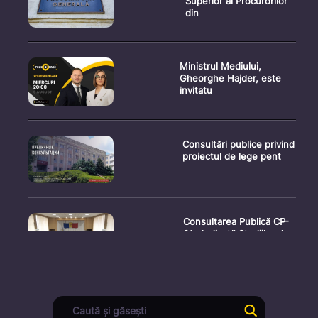
Superior al Procurorilor
din
Ministrul Mediului,
Gheorghe Hajder, este
invitatu
Consultări publice privind
proiectul de lege pent
Consultarea Publică CP-
01, dedicată Studiilor de
Declarații după ședința
Guvernului Republicii