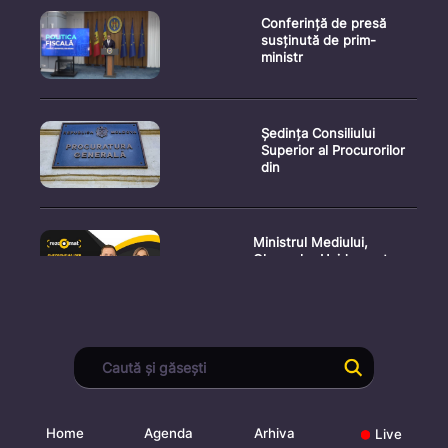
Conferință de presă
susținută de prim-
ministr
Ședința Consiliului
Superior al Procurorilor
din
Ministrul Mediului,
Gheorghe Hajder, este
invitatu
Consultări publice privind
proiectul de lege pent
Home
Agenda
Arhiva
Live