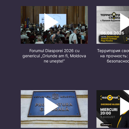
Forumul Diasporei 2026 cu
Территория св
genericul „Oriunde am fi, Moldova
на прочность:
ne unește!”
безопасно