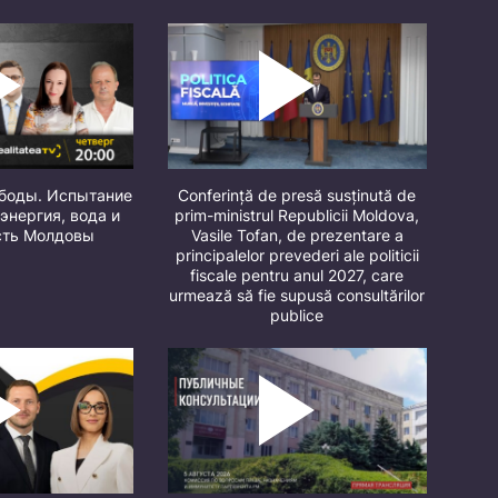
ободы. Испытание
Conferință de presă susținută de
 энергия, вода и
prim-ministrul Republicii Moldova,
сть Молдовы
Vasile Tofan, de prezentare a
principalelor prevederi ale politicii
fiscale pentru anul 2027, care
urmează să fie supusă consultărilor
publice