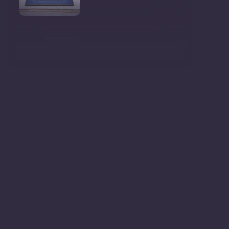
Ministrul Mediului, Gheorghe
Hajder, este invitatu
Consultări publice privind
proiectul de lege pent
Consultarea Publică CP-01,
dedicată Studiilor de
Declarații după ședința
Guvernului Republicii