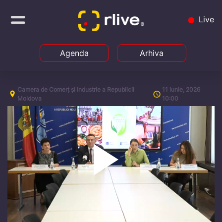
Live
Agenda
Arhiva
Camera de Comerț și Industrie a Republicii
11 iunie, 2026
Moldova
10:00
Play