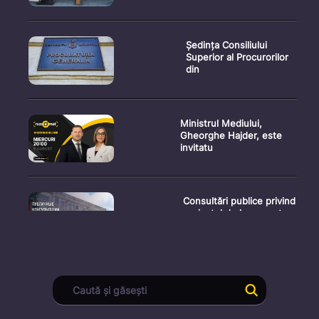
Ședința Consiliului
Superior al Procurorilor
din
Ministrul Mediului,
Gheorghe Hajder, este
invitatu
Consultări publice privind
proiectul de lege pent
Consultarea Publică CP-
01, dedicată Studiilor de