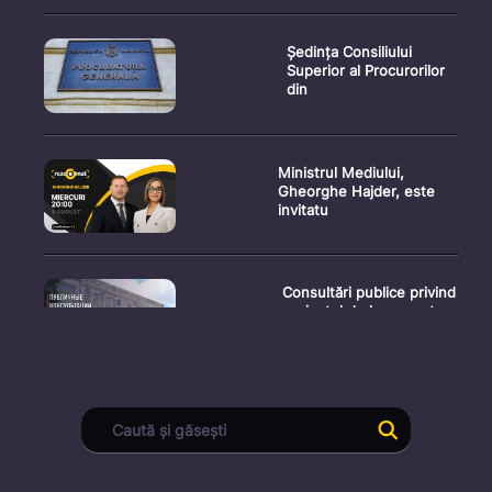
Ședința Consiliului
Superior al Procurorilor
din
Ministrul Mediului,
Gheorghe Hajder, este
invitatu
Consultări publice privind
proiectul de lege pent
Consultarea Publică CP-
01, dedicată Studiilor de