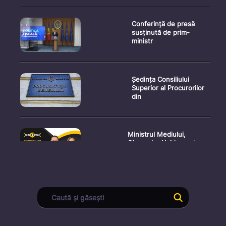
Conferință de presă
susținută de prim-
ministr
Ședința Consiliului
Superior al Procurorilor
din
Ministrul Mediului,
Gheorghe Hajder, este
invitatu
Consultări publice privind
proiectul de lege pent