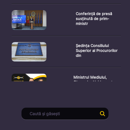
Conferință de presă
susținută de prim-
ministr
Ședința Consiliului
Superior al Procurorilor
din
Ministrul Mediului,
Gheorghe Hajder, este
invitatu
Consultări publice privind
proiectul de lege pent