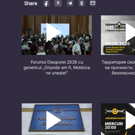
Share
Forumul Diasporei 2026 cu
Территория св
genericul „Oriunde am fi, Moldova
на прочность:
ne unește!”
безопасно