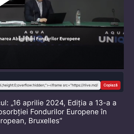
Play
Video
Copiază
l: „16 aprilie 2024, Ediția a 13-a a
bsorbției Fondurilor Europene în
ropean, Bruxelles”