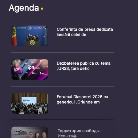
Agenda
Conferința de presă dedicată
lansării celei de
Dezbaterea publică cu tema:
„URSS, țara defici
Forumul Diasporei 2026 cu
genericul „Oriunde am
Территория свободы.
Испыта�