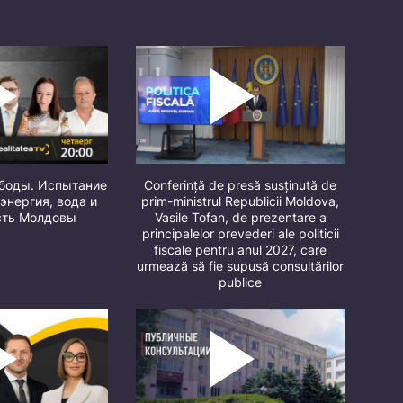
ободы. Испытание
Conferință de presă susținută de
 энергия, вода и
prim-ministrul Republicii Moldova,
сть Молдовы
Vasile Tofan, de prezentare a
principalelor prevederi ale politicii
fiscale pentru anul 2027, care
urmează să fie supusă consultărilor
publice