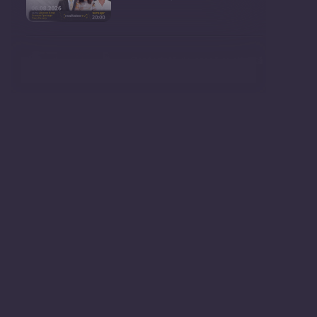
Conferință de presă susținută
de prim-ministr
Ședința Consiliului Superior al
Procurorilor din
Ministrul Mediului, Gheorghe
Hajder, este invitatu
Consultări publice privind
proiectul de lege pent