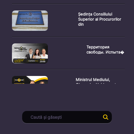
Ședința Consiliului
Superior al Procurorilor
din
Территория
свободы. Испыта�
Ministrul Mediului,
Gheorghe Hajder, este
invitatu
Consultări publice privind
proiectul de lege pent