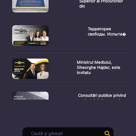
Superior al Procurorilor
din
Территория
свободы. Испыта�
Ministrul Mediului,
Gheorghe Hajder, este
invitatu
Consultări publice privind
proiectul de lege pent
Consultarea Publică CP-
01, dedicată Studiilor de