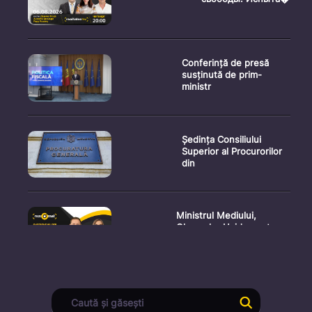
Conferință de presă
susținută de prim-
ministr
Ședința Consiliului
Superior al Procurorilor
din
Ministrul Mediului,
Gheorghe Hajder, este
invitatu
Consultări publice privind
proiectul de lege pent