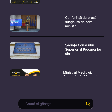
Conferință de presă
susținută de prim-
ministr
Ședința Consiliului
Superior al Procurorilor
din
Ministrul Mediului,
Gheorghe Hajder, este
invitatu
Consultări publice privind
proiectul de lege pent