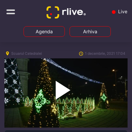
Live
Agenda
Arhiva
Scuarul Catedralei
1 decembrie, 2021 17:04
Play