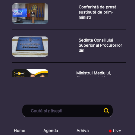
Conferință de presă
susținută de prim-
ministr
Ședința Consiliului
Superior al Procurorilor
din
Ministrul Mediului,
Gheorghe Hajder, este
invitatu
Consultări publice privind
proiectul de lege pent
Home
Agenda
Arhiva
Live