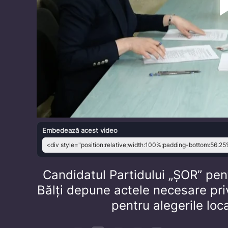
Embedează acest video
Candidatul Partidului „ȘOR” pent
Bălți depune actele necesare priv
pentru alegerile loc