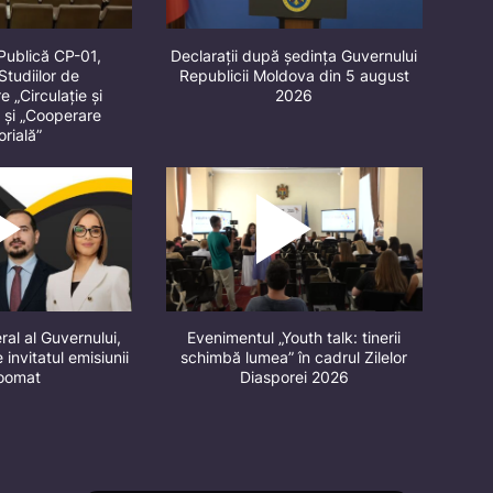
Publică CP-01,
Declarații după ședința Guvernului
Studiilor de
Republicii Moldova din 5 august
 „Circulație și
2026
” și „Cooperare
orială”
ral al Guvernului,
Evenimentul „Youth talk: tinerii
 invitatul emisiunii
schimbă lumea” în cadrul Zilelor
oomat
Diasporei 2026