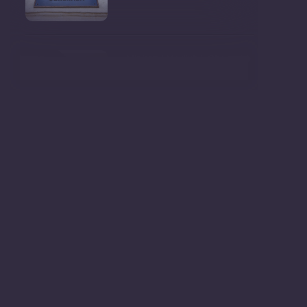
Ministrul Mediului, Gheorghe
Hajder, este invitatu
Consultări publice privind
proiectul de lege pent
Consultarea Publică CP-01,
dedicată Studiilor de
Declarații după ședința
Guvernului Republicii