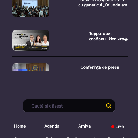
cu genericul „Oriunde am
Территория
свободы. Испыта�
Conferință de presă
susținută de prim-
ministr
Ședința Consiliului
Superior al Procurorilor
din
Home
Agenda
Arhiva
Live
Ministrul Mediului,