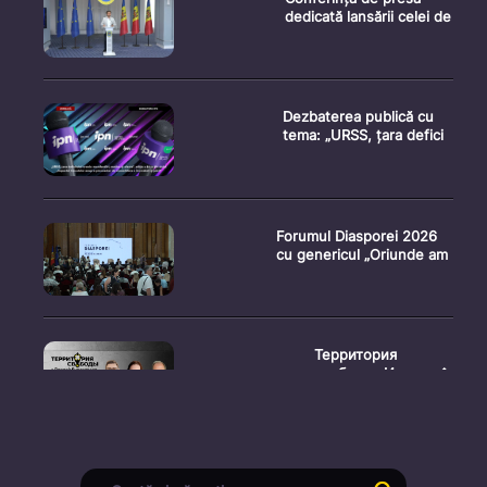
dedicată lansării celei de
Dezbaterea publică cu
tema: „URSS, țara defici
Forumul Diasporei 2026
cu genericul „Oriunde am
Территория
свободы. Испыта�
Conferință de presă