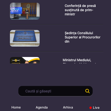
Conferință de presă
susținută de prim-
ministr
Ședința Consiliului
Superior al Procurorilor
din
Ministrul Mediului,
Gheorghe Hajder, este
invitatu
Consultări publice privind
proiectul de lege pent
Home
Agenda
Arhiva
Live