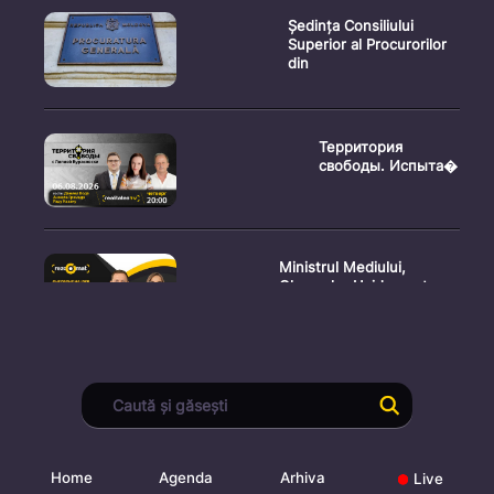
Ședința Consiliului
Superior al Procurorilor
din
Территория
свободы. Испыта�
Ministrul Mediului,
Gheorghe Hajder, este
invitatu
Consultări publice privind
proiectul de lege pent
Home
Agenda
Arhiva
Live