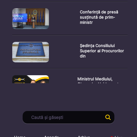
Conferință de presă
susținută de prim-
ministr
Ședința Consiliului
Superior al Procurorilor
din
Ministrul Mediului,
Gheorghe Hajder, este
invitatu
Consultări publice privind
proiectul de lege pent