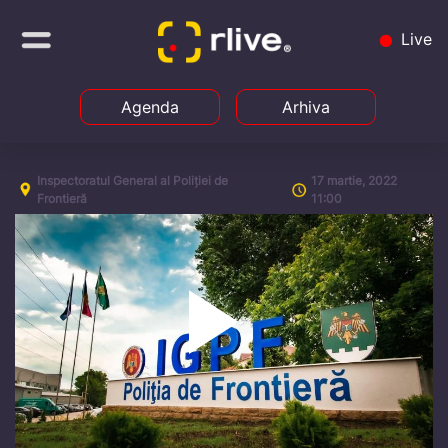
Live
Agenda
Arhiva
Inspectoratul General al Poliției de
17 martie, 2022
Frontieră
11:00
Play