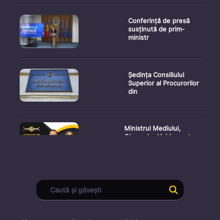
Conferință de presă
susținută de prim-
ministr
Ședința Consiliului
Superior al Procurorilor
din
Ministrul Mediului,
Gheorghe Hajder, este
invitatu
Consultări publice privind
proiectul de lege pent