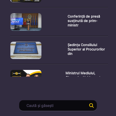
Conferință de presă
susținută de prim-
ministr
Ședința Consiliului
Superior al Procurorilor
din
Ministrul Mediului,
Gheorghe Hajder, este
invitatu
Consultări publice privind
proiectul de lege pent