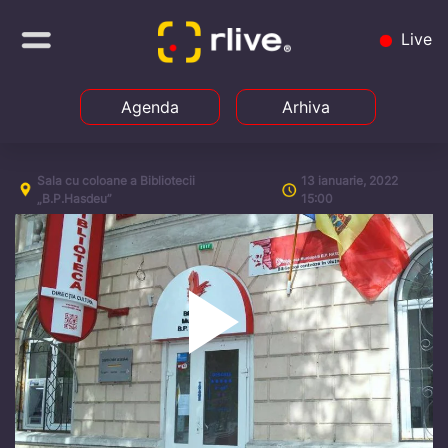
Live
Agenda
Arhiva
Sala cu coloane a Bibliotecii
13 ianuarie, 2022
„B.P.Hasdeu”
15:00
Play