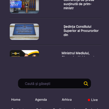
susținută de prim-
ministr
Ședința Consiliului
Superior al Procurorilor
din
Ministrul Mediului,
Gheorghe Hajder, este
invitatu
Consultări publice privind
proiectul de lege pent
Home
Agenda
Arhiva
Live
Consultarea Publică CP-