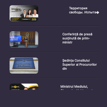
Территория
свободы. Испыта�
Conferință de presă
susținută de prim-
ministr
Ședința Consiliului
Superior al Procurorilor
din
Ministrul Mediului,
Gheorghe Hajder, este
invitatu