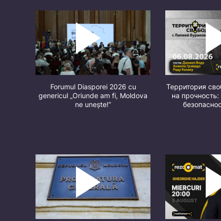
Forumul Diasporei 2026 cu
Территория св
genericul „Oriunde am fi, Moldova
на прочность:
ne unește!”
безопасно