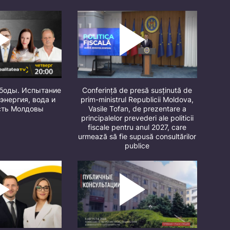
ободы. Испытание
Conferință de presă susținută de
 энергия, вода и
prim-ministrul Republicii Moldova,
сть Молдовы
Vasile Tofan, de prezentare a
principalelor prevederi ale politicii
fiscale pentru anul 2027, care
urmează să fie supusă consultărilor
publice