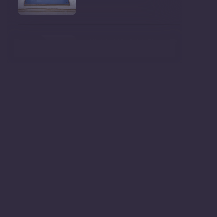
Ministrul Mediului, Gheorghe
Hajder, este invitatu
Consultări publice privind
proiectul de lege pent
Consultarea Publică CP-01,
dedicată Studiilor de
Declarații după ședința
Guvernului Republicii