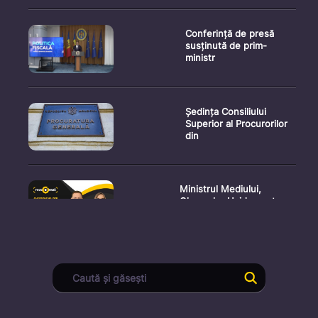
Conferință de presă
susținută de prim-
ministr
Ședința Consiliului
Superior al Procurorilor
din
Ministrul Mediului,
Gheorghe Hajder, este
invitatu
Consultări publice privind
proiectul de lege pent