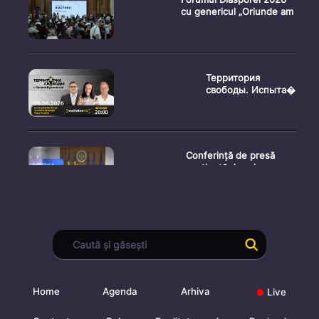
cu genericul „Oriunde am
Территория
свободы. Испыта�
Conferință de presă
susținută de prim-
ministr
Ședința Consiliului
Superior al Procurorilor
din
Home
Agenda
Arhiva
Live
Ministrul Mediului,