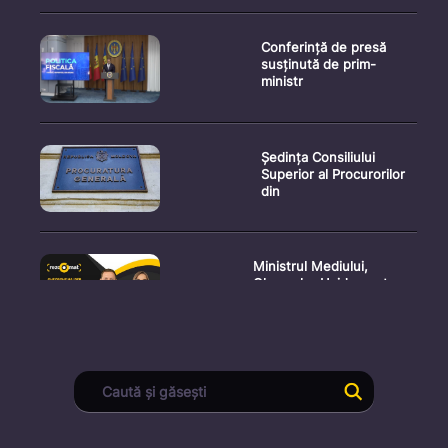
Conferință de presă
susținută de prim-
ministr
Ședința Consiliului
Superior al Procurorilor
din
Ministrul Mediului,
Gheorghe Hajder, este
invitatu
Consultări publice privind
proiectul de lege pent