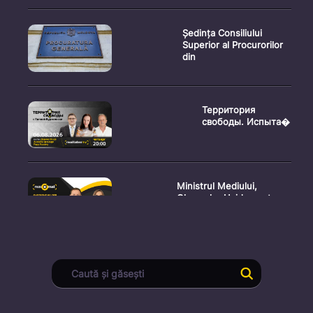
Ședința Consiliului
Superior al Procurorilor
din
Территория
свободы. Испыта�
Ministrul Mediului,
Gheorghe Hajder, este
invitatu
Consultări publice privind
proiectul de lege pent