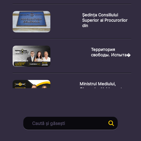
Ședința Consiliului
Superior al Procurorilor
din
Территория
свободы. Испыта�
Ministrul Mediului,
Gheorghe Hajder, este
invitatu
Consultări publice privind
proiectul de lege pent