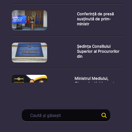
Conferință de presă
susținută de prim-
ministr
Ședința Consiliului
Superior al Procurorilor
din
Ministrul Mediului,
Gheorghe Hajder, este
invitatu
Consultări publice privind
proiectul de lege pent