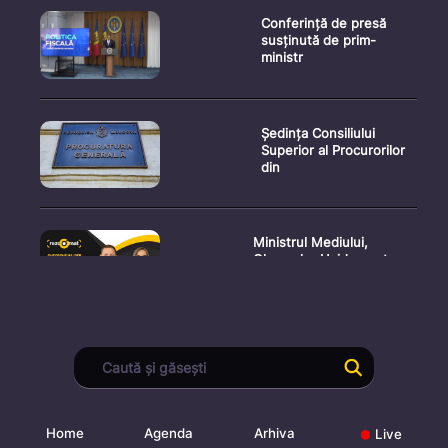
Conferință de presă
susținută de prim-
ministr
Ședința Consiliului
Superior al Procurorilor
din
Ministrul Mediului,
Gheorghe Hajder, este
invitatu
Consultări publice privind
proiectul de lege pent
Home
Agenda
Arhiva
Live