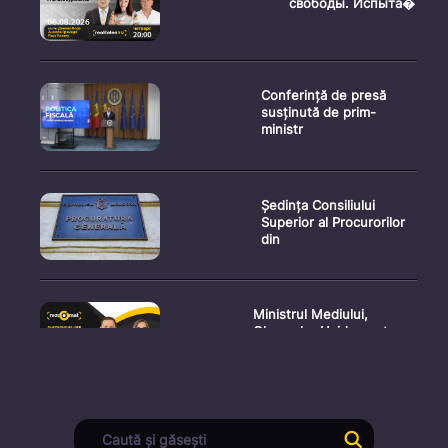
свободы. Испыта�
Conferință de presă
susținută de prim-
ministr
Ședința Consiliului
Superior al Procurorilor
din
Ministrul Mediului,
Gheorghe Hajder, este
invitatu
Consultări publice privind
proiectul de lege pent