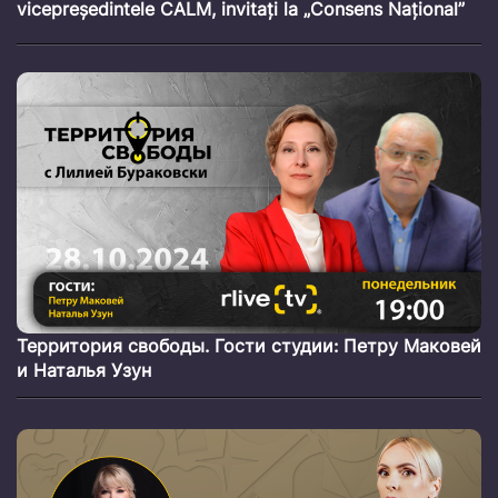
vicepreședintele CALM, invitați la „Consens Național”
Территория свободы. Гости студии: Петру Маковей
и Наталья Узун