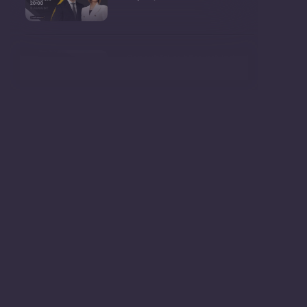
Consultări publice privind
proiectul de lege pent
Consultarea Publică CP-01,
dedicată Studiilor de
Declarații după ședința
Guvernului Republicii
Ședința Guvernului Republicii
Moldova din 5 augu