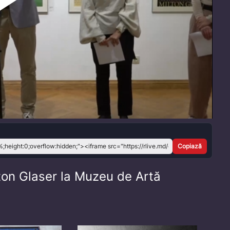
Play
Video
Copiază
lton Glaser la Muzeu de Artă