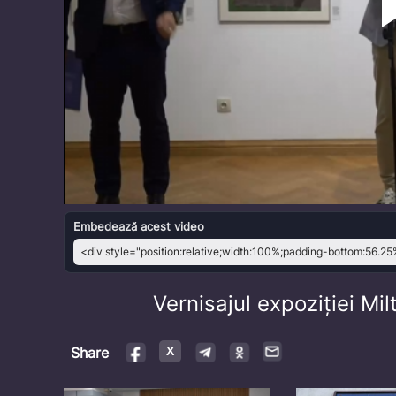
Embedează acest video
Vernisajul expoziției Mi
Share