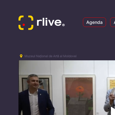
Agenda
Muzeul Național de Artă al Moldovei