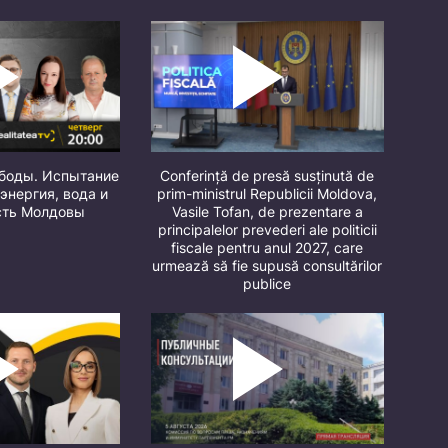
ободы. Испытание
Conferință de presă susținută de
 энергия, вода и
prim-ministrul Republicii Moldova,
сть Молдовы
Vasile Tofan, de prezentare a
principalelor prevederi ale politicii
fiscale pentru anul 2027, care
urmează să fie supusă consultărilor
publice