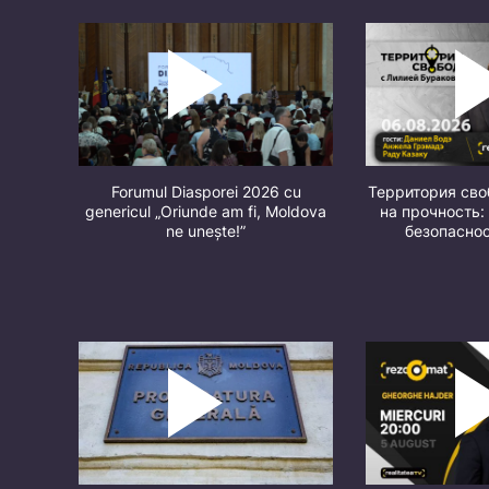
Forumul Diasporei 2026 cu
Территория св
genericul „Oriunde am fi, Moldova
на прочность:
ne unește!”
безопасно