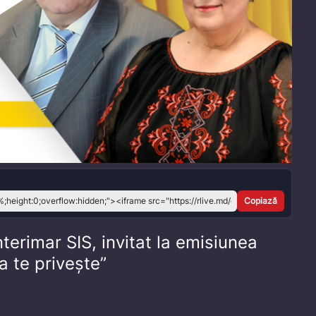
Play
Video
Copiază
nterimar SIS, invitat la emisiunea
a te privește”