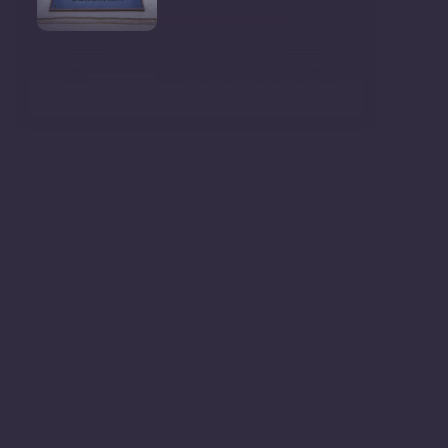
Ministrul Mediului, Gheorghe
Hajder, este invitatu
Consultări publice privind
proiectul de lege pent
Consultarea Publică CP-01,
dedicată Studiilor de
Declarații după ședința
Guvernului Republicii