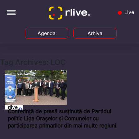
Live
Agenda
Arhiva
Tag Archives: LOC
rlive
Conferință de presă susținută de Partidul
politic Liga Orașelor și Comunelor cu
participarea primarilor din mai multe regiuni