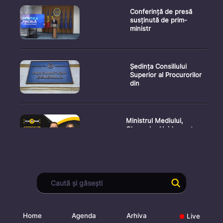
Conferință de presă
susținută de prim-
ministr
Ședința Consiliului
Superior al Procurorilor
din
Ministrul Mediului,
Gheorghe Hajder, este
invitatu
Consultări publice privind
proiectul de lege pent
Home
Agenda
Arhiva
Live