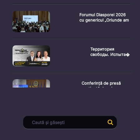
Forumul Diasporei 2026
cu genericul „Oriunde am
Территория
свободы. Испыта�
Conferință de presă
susținută de prim-
ministr
Ședința Consiliului
Superior al Procurorilor
din