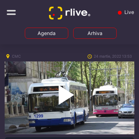
Live
Agenda
Arhiva
CMC
24 martie, 2022 13:53
Play