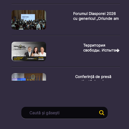
Forumul Diasporei 2026
cu genericul „Oriunde am
Территория
свободы. Испыта�
Conferință de presă
susținută de prim-
ministr
Ședința Consiliului
Superior al Procurorilor
din