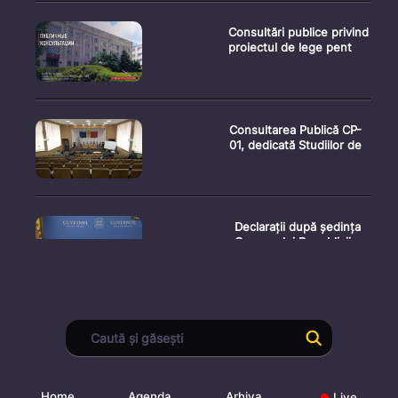
Consultări publice privind
proiectul de lege pent
Consultarea Publică CP-
01, dedicată Studiilor de
Declarații după ședința
Guvernului Republicii
Ședința Guvernului
Republicii Moldova din 5
augu
Home
Agenda
Arhiva
Live