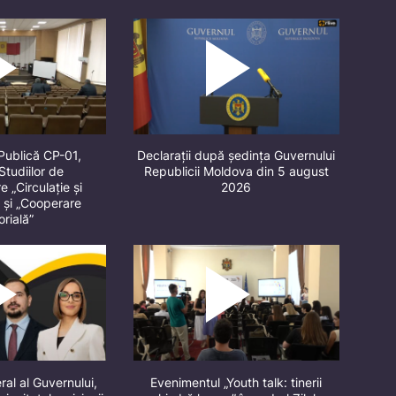
Publică CP-01,
Declarații după ședința Guvernului
Studiilor de
Republicii Moldova din 5 august
 „Circulație și
2026
” și „Cooperare
orială”
ral al Guvernului,
Evenimentul „Youth talk: tinerii