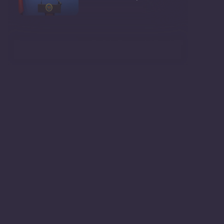
Ședința Guvernului Republicii
Moldova din 5 augu
Secretarul general al
Guvernului, Alexei Buzu, est
Evenimentul „Youth talk:
tinerii schimbă lumea�
Conferință de presă cu
genericul: „Circumstan