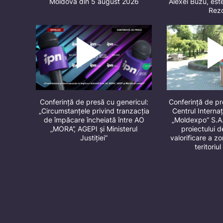
Moldova din 5 august 2026
Alexei Buzu, este
Rez
Conferință de presă cu genericul:
Conferință de p
„Circumstanțele privind tranzacția
Centrul Internaț
de împăcare încheiată între AO
„Moldexpo” S.A
„MORA”, AGEPI și Ministerul
proiectului 
Justiției”
valorificare a z
teritori