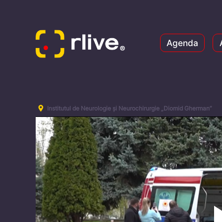
Agenda
Institutul de Neurologie și Neurochirurgie „Diomid Gherman”