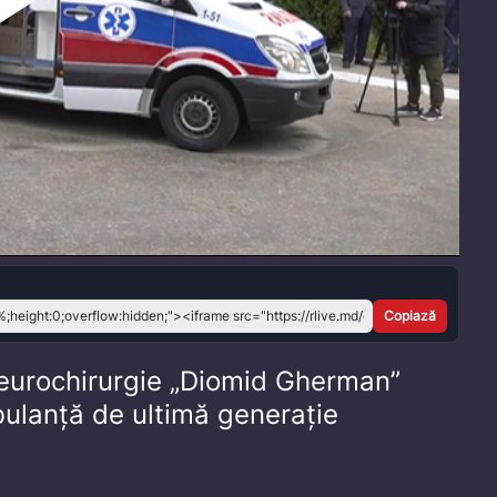
Play
Video
Copiază
 Neurochirurgie „Diomid Gherman”
ulanță de ultimă generație