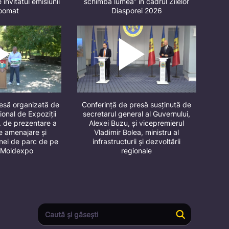
 invitatul emisiunii
schimbă lumea” în cadrul Zilelor
oomat
Diasporei 2026
resă organizată de
Conferință de presă susținută de
ional de Expoziții
secretarul general al Guvernului,
. de prezentare a
Alexei Buzu, și vicepremierul
de amenajare și
Vladimir Bolea, ministru al
onei de parc de pe
infrastructurii și dezvoltării
ul Moldexpo
regionale