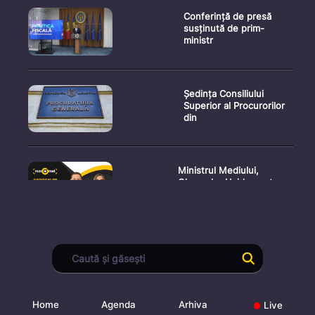
Conferință de presă
susținută de prim-
ministr
Ședința Consiliului
Superior al Procurorilor
din
Ministrul Mediului,
Gheorghe Hajder, este
invitatu
Consultări publice privind
proiectul de lege pent
Home
Agenda
Arhiva
Live