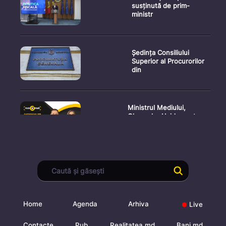
susținută de prim-
ministr
Ședința Consiliului
Superior al Procurorilor
din
Ministrul Mediului,
Gheorghe Hajder, este
invitatu
Consultări publice privind
proiectul de lege pent
Home
Agenda
Arhiva
Live
Consultarea Publică CP-
Contacte
Pub
Realitatea.md
Bani.md