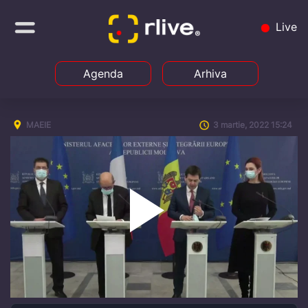
Live
Agenda
Arhiva
MAEIE
3 martie, 2022 15:24
Play