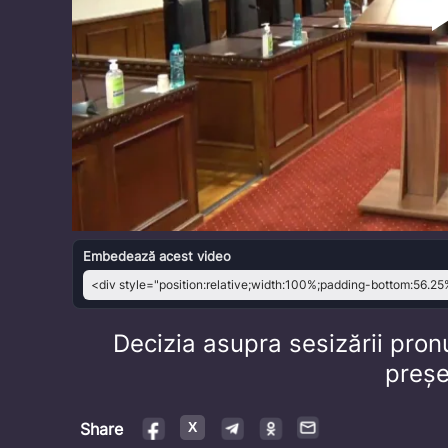
Embedează acest video
Decizia asupra sesizării pro
preș
Share