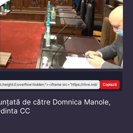
Play
Video
Copiază
nunțată de către Domnica Manole,
edinta CC