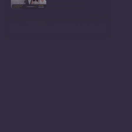
Ministrul Mediului, Gheorghe
Hajder, este invitatu
Consultări publice privind
proiectul de lege pent
Consultarea Publică CP-01,
dedicată Studiilor de
Declarații după ședința
Guvernului Republicii